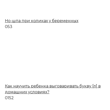
Но-шпа при коликах у беременных
0
53
Как научить ребенка выговаривать букву [л] в
домашних условиях?
0
152