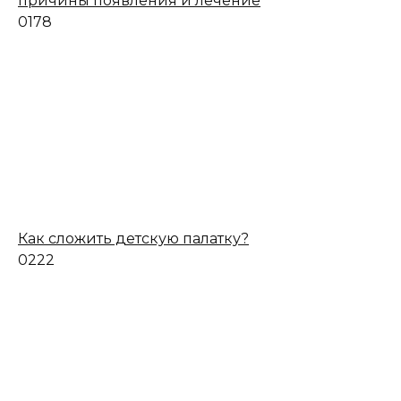
причины появления и лечение
0
178
Как сложить детскую палатку?
0
222