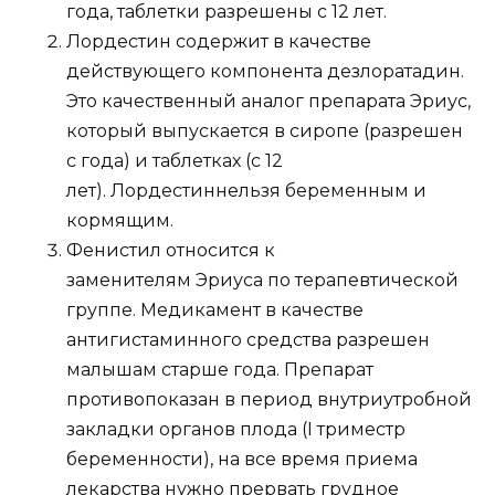
года, таблетки разрешены с 12 лет.
Лордестин содержит в качестве
действующего компонента дезлоратадин.
Это качественный аналог препарата Эриус,
который выпускается в сиропе (разрешен
с года) и таблетках (с 12
лет). Лордестиннельзя беременным и
кормящим.
Фенистил относится к
заменителям Эриуса по терапевтической
группе. Медикамент в качестве
антигистаминного средства разрешен
малышам старше года. Препарат
противопоказан в период внутриутробной
закладки органов плода (I триместр
беременности), на все время приема
лекарства нужно прервать грудное