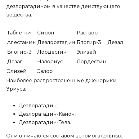
дезлоратадином в качестве действующего
вещества.
Таблетки
Сироп
Раствор
Алестамин
Дезлоратадин
Блогир-3
Дезал
Блогир-3
Лордестин
Элизей
Дезал
Налориус
Лордестин
Элизей
Эзлор
Наиболее распространенные дженерики
Эриуса:
Дезлоратадин;
Дезлоратадин-Канон;
Дезлоратадин-Тева.
Они отличаются составом вспомогательных