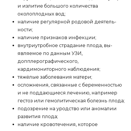
и излитие большого ко­личества
околоплодных вод;
наличие регулярной родовой деятель­
ности;
наличие признаков инфекции;
внутриутробное страдание плода, вы­
являемое по данным УЗИ,
допплерографического,
кардимониторного наблюдения;
тяжёлые заболевания матери;
осложнения, связанные с беремен­ностью
и не поддающиеся лечению, напри­мер
гестоз или гемолитическая болезнь плода;
подозрение на уродство или аномалии
развития плода;
наличие кровотечения, которое