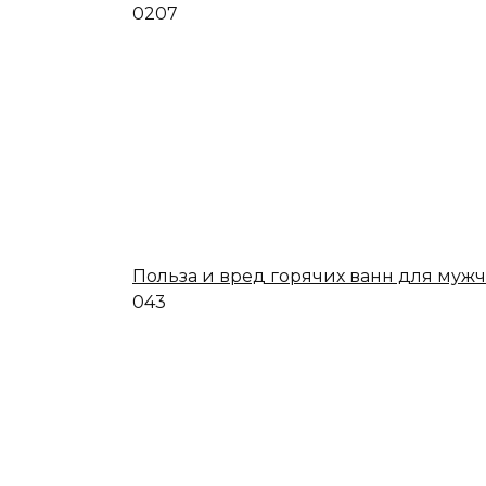
0
207
Польза и вред горячих ванн для муж
0
43