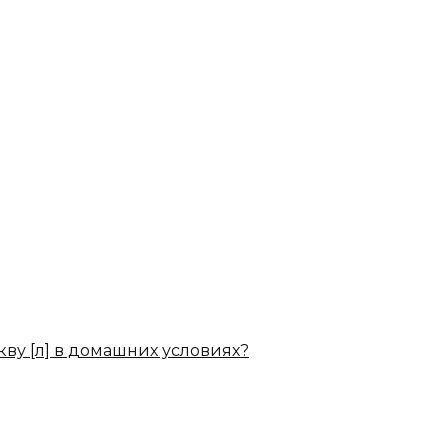
кву [л] в домашних условиях?