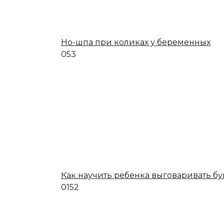
Но-шпа при коликах у беременных
0
53
Как научить ребенка выговаривать бу
0
152