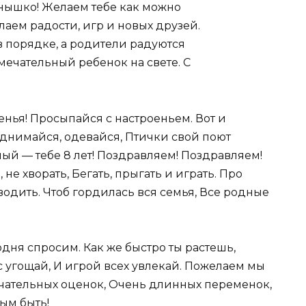
нышко! Желаем тебе как можно
лаем радости, игр и новых друзей.
 в порядке, а родители радуются
мечательный ребенок на свете. С
нья! Просыпайся с настроеньем. Вот и
однимайся, одевайся, Птички свой поют
ный — тебе 8 лет! Поздравляем! Поздравляем!
не хворать, Бегать, прыгать и играть. Про
водить. Чтоб гордилась вся семья, Все родные
одня спросим. Как же быстро ты растешь,
ас угощай, И игрой всех увлекай. Пожелаем мы
мечательных оценок, Очень длинных переменок,
ым быть!