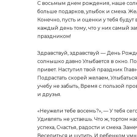
С восьмым днем рождения, наше сол
больше подарков, улыбок и смеха. Же
Конечно, пусть и оценки у тебя будут
каждый день тому, что у них самый за
праздником!
Здравствуй, здравствуй — День Рожде
солнышко давно Улыбается в окно. П
привет. Наступил твой праздник Глав
Подрастать скорей желаем, Улыбаться, 
учебу не забыть, Время с пользой про
и друзья.
«Неужели тебе восемь?», — У тебя сег
Удивлять не устаешь. Что ж, тортом н
успеха, Счастья, радости и смеха. За
Веселиться и шутить, И ребенком умн