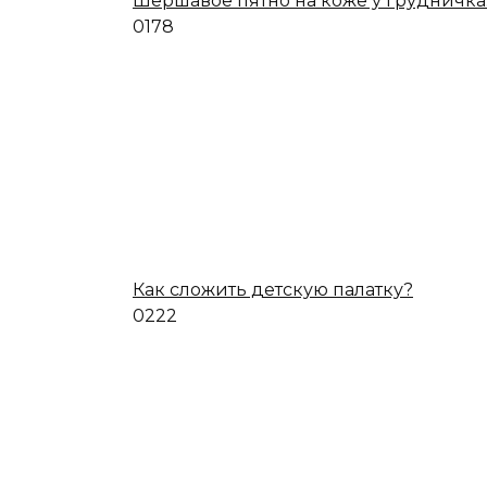
Шершавое пятно на коже у грудничка
0
178
Как сложить детскую палатку?
0
222