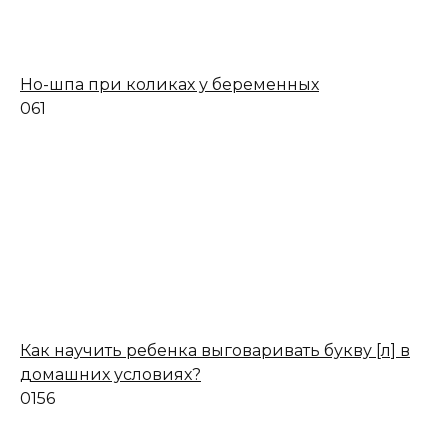
Но-шпа при коликах у беременных
0
61
Как научить ребенка выговаривать букву [л] в
домашних условиях?
0
156