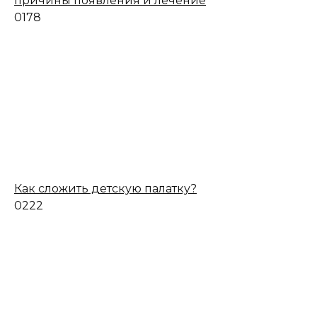
причины появления и лечение
0
178
Как сложить детскую палатку?
0
222