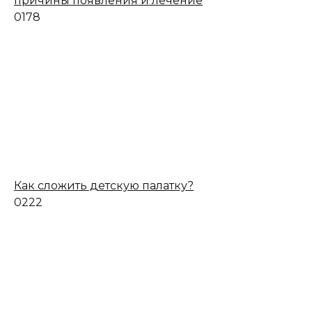
причины появления и лечение
0
178
Как сложить детскую палатку?
0
222