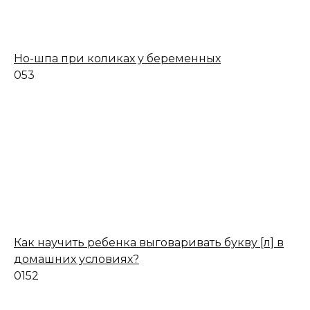
Но-шпа при коликах у беременных
0
53
Как научить ребенка выговаривать букву [л] в
домашних условиях?
0
152