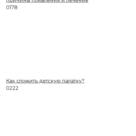
причины появления и лечение
0
178
Как сложить детскую палатку?
0
222