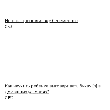
Но-шпа при коликах у беременных
0
53
Как научить ребенка выговаривать букву [л] в
домашних условиях?
0
152