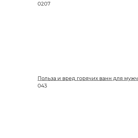
0
207
Польза и вред горячих ванн для муж
0
43