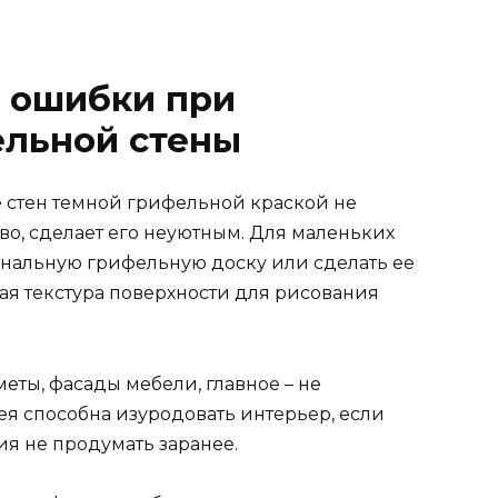
 ошибки при
льной стены
 стен темной грифельной краской не
во, сделает его неуютным. Для маленьких
альную грифельную доску или сделать ее
ая текстура поверхности для рисования
ты, фасады мебели, главное – не
ея способна изуродовать интерьер, если
я не продумать заранее.