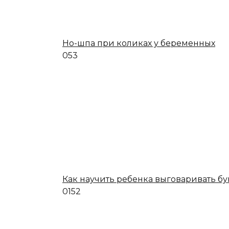
Но-шпа при коликах у беременных
0
53
Как научить ребенка выговаривать бу
0
152