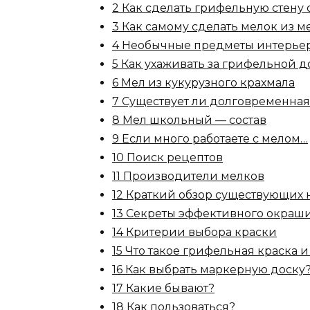
2 Как сделать грифельную стену
3 Как самому сделать мелок из м
4 Необычные предметы интерье
5 Как ухаживать за грифельной 
6 Мел из кукурузного крахмала
7 Существует ли долговременная
8 Мел школьный — состав
9 Если много работаете с мелом…
10 Поиск рецептов
11 Производители мелков
12 Краткий обзор существующих 
13 Секреты эффективного окраш
14 Критерии выбора краски
15 Что такое грифельная краска и
16 Как выбрать маркерную доску
17 Какие бывают?
18 Как пользоваться?