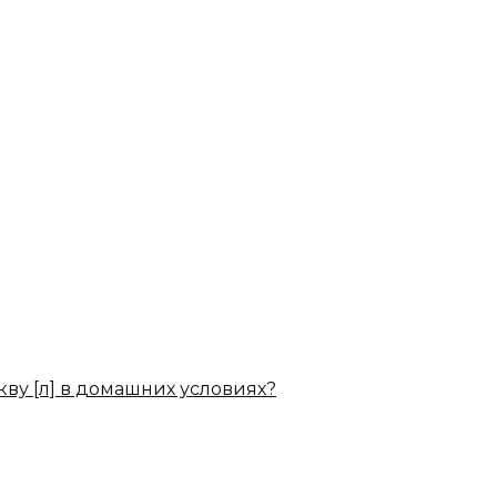
кву [л] в домашних условиях?