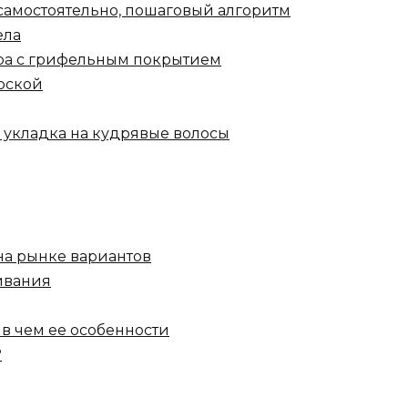
 самостоятельно, пошаговый алгоритм
ела
ра с грифельным покрытием
доской
 укладка на кудрявые волосы
на рынке вариантов
ивания
 в чем ее особенности
?