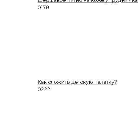
Шершавое пятно на коже у грудничка
0
178
Как сложить детскую палатку?
0
222