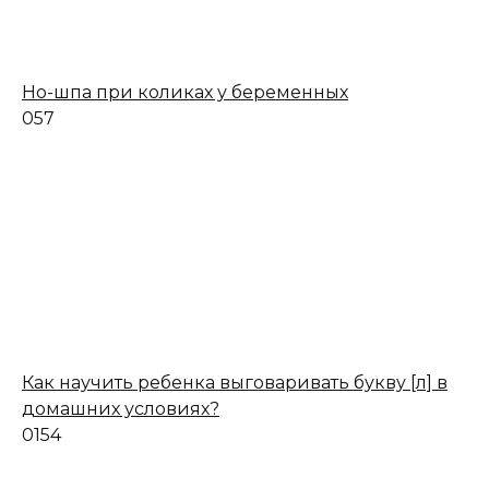
Но-шпа при коликах у беременных
0
57
Как научить ребенка выговаривать букву [л] в
домашних условиях?
0
154