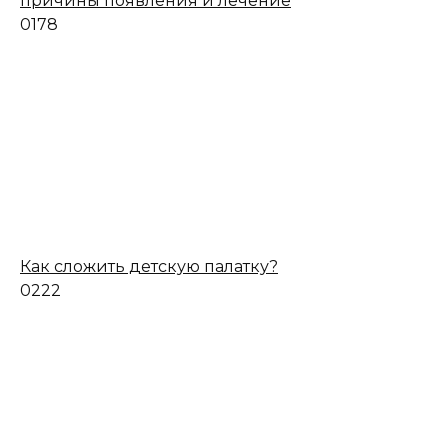
причины появления и лечение
0
178
Как сложить детскую палатку?
0
222