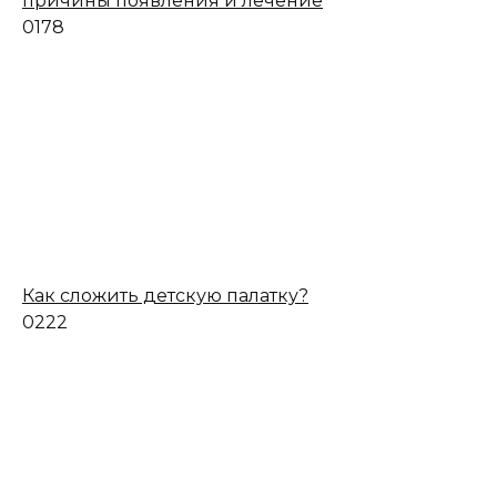
причины появления и лечение
0
178
Как сложить детскую палатку?
0
222