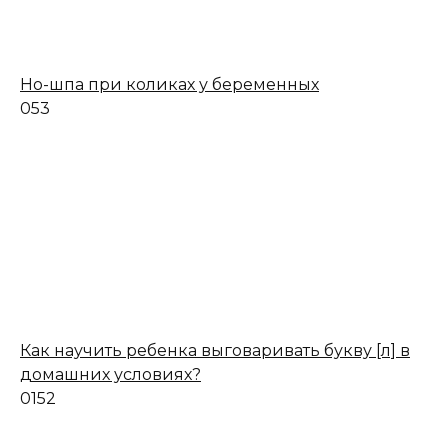
Но-шпа при коликах у беременных
0
53
Как научить ребенка выговаривать букву [л] в
домашних условиях?
0
152