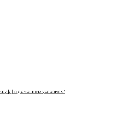
кву [л] в домашних условиях?