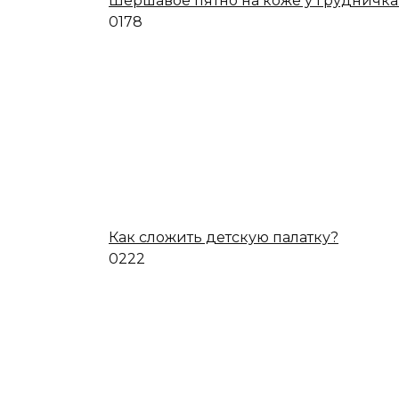
Шершавое пятно на коже у грудничка
0
178
Как сложить детскую палатку?
0
222