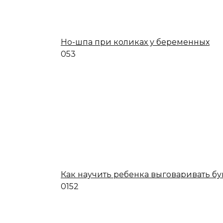
Но-шпа при коликах у беременных
0
53
Как научить ребенка выговаривать бу
0
152