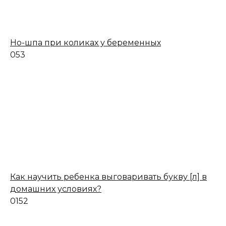
Но-шпа при коликах у беременных
0
53
Как научить ребенка выговаривать букву [л] в
домашних условиях?
0
152