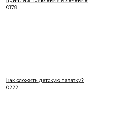
причины появления и лечение
0
178
Как сложить детскую палатку?
0
222