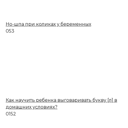
Но-шпа при коликах у беременных
0
53
Как научить ребенка выговаривать букву [л] в
домашних условиях?
0
152