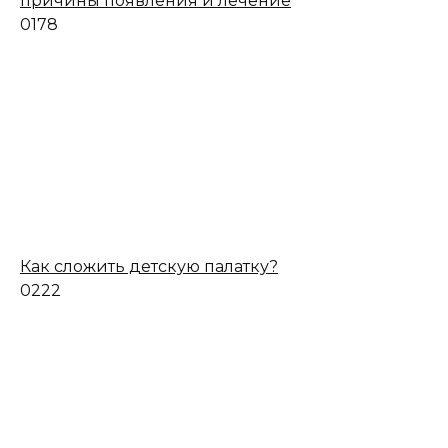
причины появления и лечение
0
178
Как сложить детскую палатку?
0
222