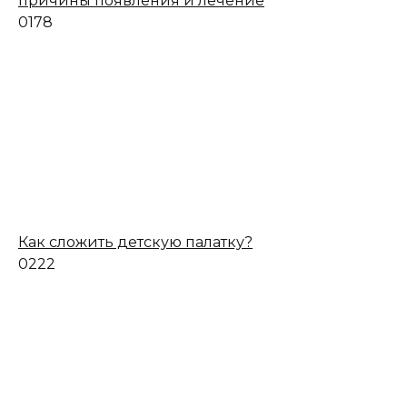
причины появления и лечение
0
178
Как сложить детскую палатку?
0
222