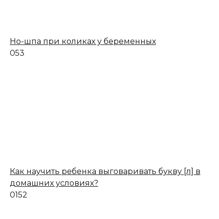
Но-шпа при коликах у беременных
0
53
Как научить ребенка выговаривать букву [л] в
домашних условиях?
0
152