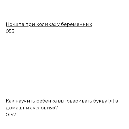
Но-шпа при коликах у беременных
0
53
Как научить ребенка выговаривать букву [л] в
домашних условиях?
0
152