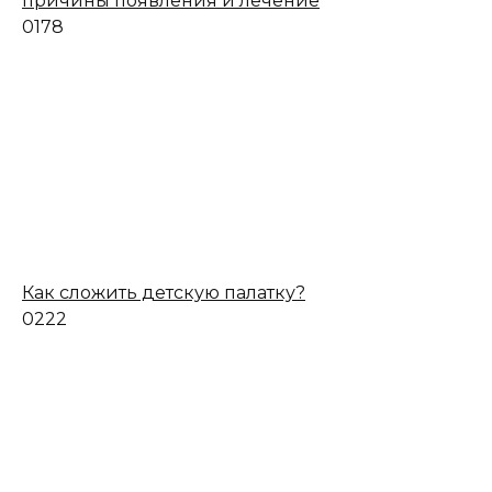
причины появления и лечение
0
178
Как сложить детскую палатку?
0
222