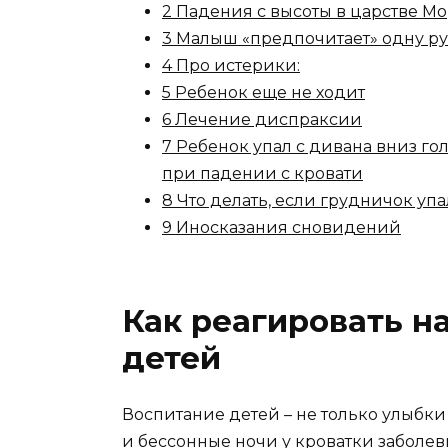
2 Падения с высоты в царстве М
3 Малыш «предпочитает» одну рук
4 Про истерики:
5 Ребенок еще не ходит
6 Лечение диспраксии
7 Ребенок упал с дивана вниз го
при падении с кровати
8 Что делать, если грудничок упа
9 Иносказания сновидений
Как реагировать н
детей
Воспитание детей – не только улыбки
и бессонные ночи у кроватки заболе