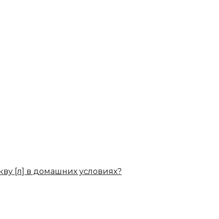
кву [л] в домашних условиях?