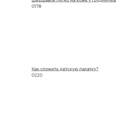
Шершавое пятно на коже у грудничка
0
178
Как сложить детскую палатку?
0
220