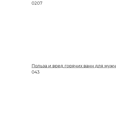
0
207
Польза и вред горячих ванн для муж
0
43