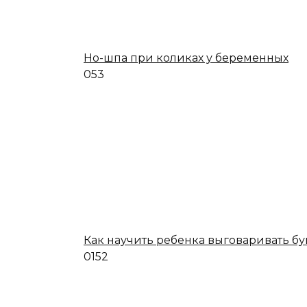
Но-шпа при коликах у беременных
0
53
Как научить ребенка выговаривать бу
0
152