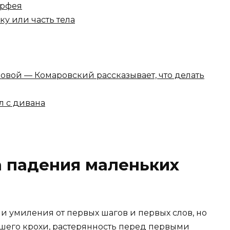
орфея
у или часть тела
ловой — Комаровский рассказывает, что делать
л с дивана
а падения маленьких
 и умиления от первых шагов и первых слов, но
вшего крохи, растерянность перед первыми