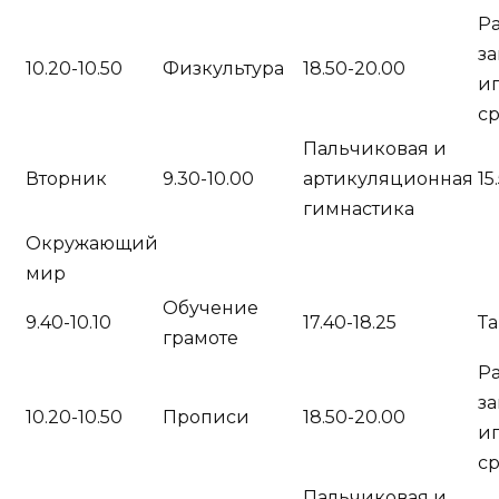
Р
за
10.20-10.50
Физкультура
18.50-20.00
и
с
Пальчиковая и
Вторник
9.30-10.00
артикуляционная
15
гимнастика
Окружающий
мир
Обучение
9.40-10.10
17.40-18.25
Т
грамоте
Р
за
10.20-10.50
Прописи
18.50-20.00
и
с
Пальчиковая и