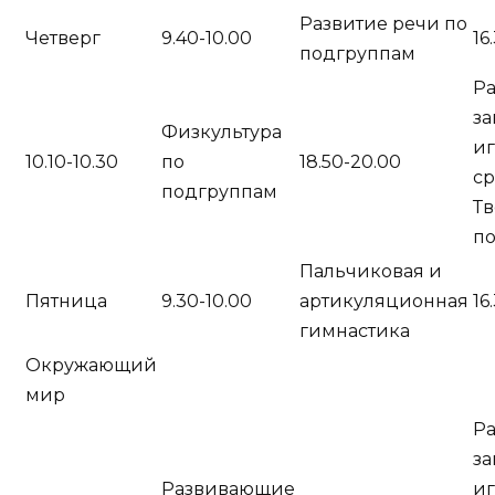
Развитие речи по
Четверг
9.40-10.00
16
подгруппам
Р
за
Физкультура
и
10.10-10.30
по
18.50-20.00
ср
подгруппам
Тв
п
Пальчиковая и
Пятница
9.30-10.00
артикуляционная
16
гимнастика
Окружающий
мир
Р
за
Развивающие
и