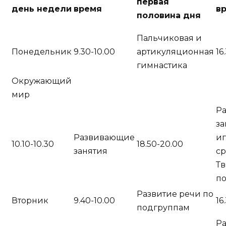
первая
день недели
время
в
половина дня
Пальчиковая и
Понедельник
9.30-10.00
артикуляционная
16
гимнастика
Окружающий
мир
Р
за
Развивающие
и
10.10-10.30
18.50-20.00
занятия
ср
Тв
п
Развитие речи по
Вторник
9.40-10.00
16
подгруппам
Р