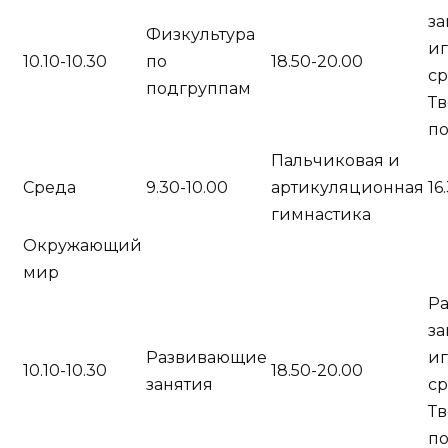
за
Физкультура
и
10.10-10.30
по
18.50-20.00
ср
подгруппам
Тв
п
Пальчиковая и
Среда
9.30-10.00
артикуляционная
16
гимнастика
Окружающий
мир
Р
за
Развивающие
и
10.10-10.30
18.50-20.00
занятия
ср
Тв
п