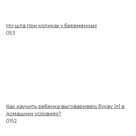
Но-шпа при коликах у беременных
0
53
Как научить ребенка выговаривать букву [л] в
домашних условиях?
0
152