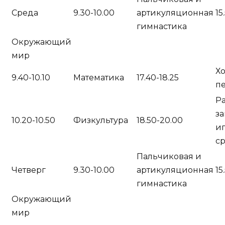
Среда
9.30-10.00
артикуляционная
15
гимнастика
Окружающий
мир
Х
9.40-10.10
Математика
17.40-18.25
п
Р
за
10.20-10.50
Физкультура
18.50-20.00
и
с
Пальчиковая и
Четверг
9.30-10.00
артикуляционная
15
гимнастика
Окружающий
мир