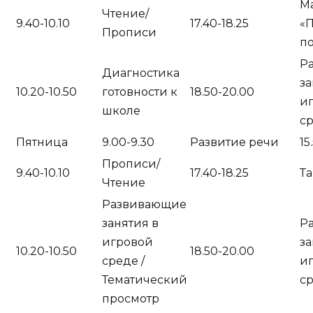
Ма
Чтение/
9.40-10.10
17.40-18.25
«П
Прописи
п
Р
Диагностика
за
10.20-10.50
готовности к
18.50-20.00
и
школе
с
Пятница
9.00-9.30
Развитие речи
15
Прописи/
9.40-10.10
17.40-18.25
Т
Чтение
Развивающие
занятия в
Р
игровой
за
10.20-10.50
18.50-20.00
среде /
и
Тематический
с
просмотр