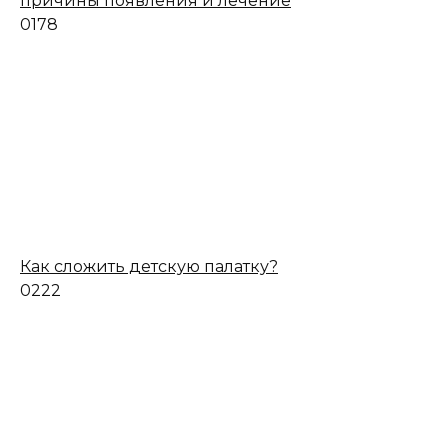
причины появления и лечение
0
178
Как сложить детскую палатку?
0
222