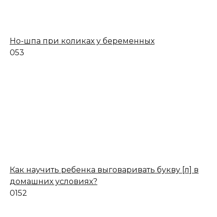
Но-шпа при коликах у беременных
0
53
Как научить ребенка выговаривать букву [л] в
домашних условиях?
0
152