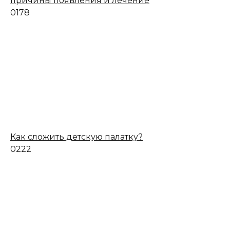
причины появления и лечение
0
178
Как сложить детскую палатку?
0
222