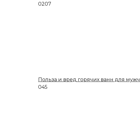
0
207
Польза и вред горячих ванн для муж
0
45