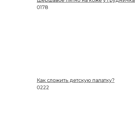
Шершавое пятно на коже у грудничка
0
178
Как сложить детскую палатку?
0
222