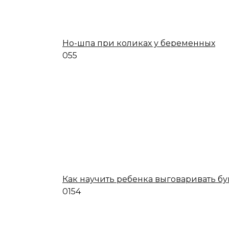
Но-шпа при коликах у беременных
0
55
Как научить ребенка выговаривать бу
0
154