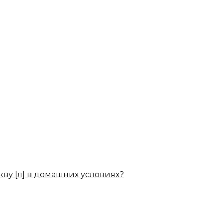
кву [л] в домашних условиях?