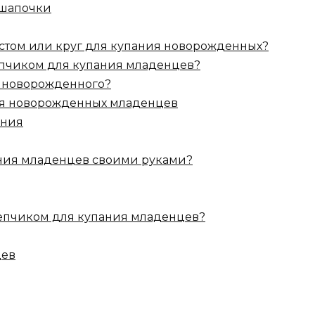
 шапочки
астом или круг для купания новорожденных?
епчиком для купания младенцев?
я новорожденного?
ия новорожденных младенцев
ания
ания младенцев своими руками?
чепчиком для купания младенцев?
цев