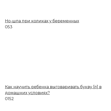
Но-шпа при коликах у беременных
0
53
Как научить ребенка выговаривать букву [л] в
домашних условиях?
0
152