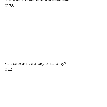
причины появления и лечение
0
178
Как сложить детскую палатку?
0
221