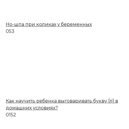
Но-шпа при коликах у беременных
0
53
Как научить ребенка выговаривать букву [л] в
домашних условиях?
0
152