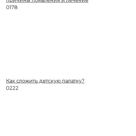
причины появления и лечение
0
178
Как сложить детскую палатку?
0
222