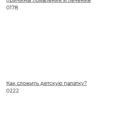
причины появления и лечение
0
178
Как сложить детскую палатку?
0
222