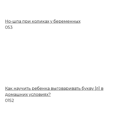
Но-шпа при коликах у беременных
0
53
Как научить ребенка выговаривать букву [л] в
домашних условиях?
0
152