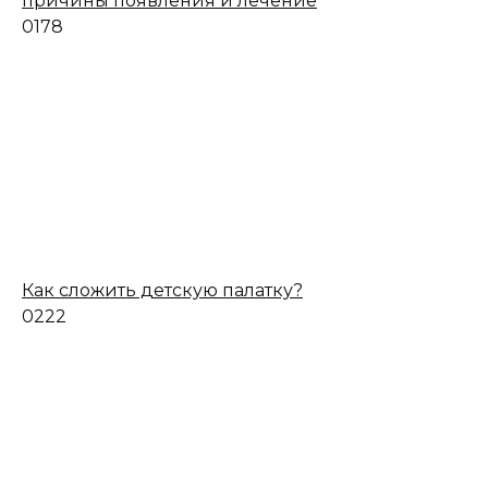
причины появления и лечение
0
178
Как сложить детскую палатку?
0
222