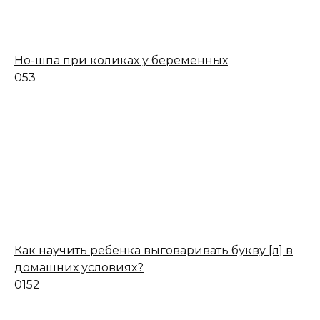
Но-шпа при коликах у беременных
0
53
Как научить ребенка выговаривать букву [л] в
домашних условиях?
0
152