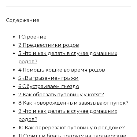
Содержание
1 Строение
2 Предвестники родов
3 Что и как делать в случае домашних
родов?
4 Помощь кошке во время родов
5 «Выгрызание» грыжи
6 Обустраиваем гнездо
7 Как обрезать пуповину у котят?
8 Как новорожденным завязывают пупок?
9 Что и как делать в случае домашних
родов?
10 Как перерезают пуповину в роддоме?
11 Стоит ли брать подругу на партнерские