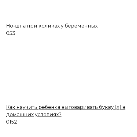
Но-шпа при коликах у беременных
0
53
Как научить ребенка выговаривать букву [л] в
домашних условиях?
0
152