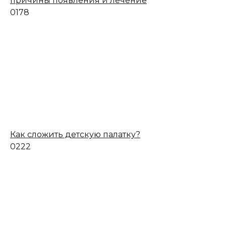
причины появления и лечение
0
178
Как сложить детскую палатку?
0
222